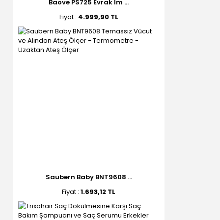
Baove PS725 Evrak İm ...
Fiyat :
4.999,90 TL
Saubern Baby BNT9608 ...
Fiyat :
1.693,12 TL