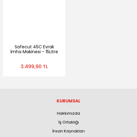
Safecut 45C Evrak
İmha Makinesi - 15Litre
- 5 Yaprak - Çapraz
Kesim
3.499,90 TL
KURUMSAL
Hakkımızda
İş Ortaklığı
İnsan Kaynakları