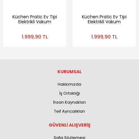
Küchen Pratic Ev Tipi
Küchen Pratic Ev Tipi
Elektrikli Vakum
Elektrikli Vakum
Makinesi - Gıda Vakum
Makinesi - Gıda Vakum
Makinesi - 10 Poşet
Makinesi - 10 Poşet
1.999,90 TL
1.999,90 TL
Hediye - Mavi
Hediye - Turuncu
KURUMSAL
Hakkımızda
İş Ortaklığı
İnsan Kaynakları
Teif Ayrıcalıkları
GÜVENLİ ALIŞVERİŞ
Satış Sözlemesi