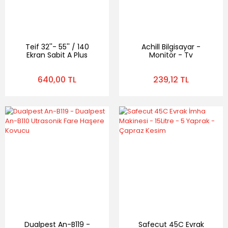
Teif 32''- 55'' / 140
Achill Bilgisayar -
Ekran Sabit A Plus
Monitör - Tv
Duvar Askı Aparatı -
Temizleme Spreyi
Led, Lcd, Tv Askı Aparatı
640,00 TL
239,12 TL
Dualpest An-B119 -
Safecut 45C Evrak