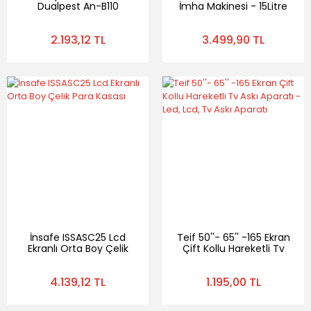
Dualpest An-B110
İmha Makinesi - 15Litre
Utrasonik Fare Haşere
- 5 Yaprak - Çapraz
Kovucu
Kesim
2.193,12 TL
3.499,90 TL
İnsafe ISSASC25 Lcd
Teif 50''- 65'' -165 Ekran
Ekranlı Orta Boy Çelik
Çift Kollu Hareketli Tv
Para Kasası
Askı Aparatı - Led, Lcd,
Tv Askı Aparatı
4.139,12 TL
1.195,00 TL