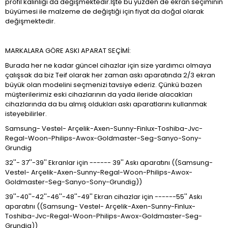
profil kalınlığı da değişmektedir.İşte bu yüzden de ekran seçiminin
büyümesi ile malzeme de değiştiği için fiyat da doğal olarak
değişmektedir.
MARKALARA GÖRE ASKI APARAT SEÇİMİ:
Burada her ne kadar güncel cihazlar için size yardımcı olmaya
çalışsak da biz Teif olarak her zaman askı aparatında 2/3 ekran
büyük olan modelini seçmenizi tavsiye ederiz. Çünkü bazen
müşterilerimiz eski cihazlarının da yada ileride alacakları
cihazlarında da bu almış oldukları askı aparatlarını kullanmak
isteyebilirler.
Samsung- Vestel- Arçelik-Axen-Sunny-Finlux-Toshiba-Jvc-
Regal-Woon-Philips-Awox-Goldmaster-Seg-Sanyo-Sony-
Grundig
32''- 37''-39'' Ekranlar için ------ 39'' Askı aparatını ((Samsung-
Vestel- Arçelik-Axen-Sunny-Regal-Woon-Philips-Awox-
Goldmaster-Seg-Sanyo-Sony-Grundig))
39''-40''-42''-46''-48''-49'' Ekran cihazlar için ------55'' Askı
aparatını ((Samsung- Vestel- Arçelik-Axen-Sunny-Finlux-
Toshiba-Jvc-Regal-Woon-Philips-Awox-Goldmaster-Seg-
Grundig))