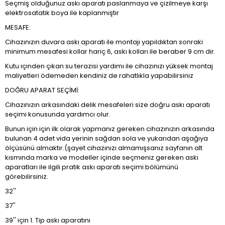
Seçmiş olduğunuz askı aparatı paslanmaya ve çizilmeye karşı
elektrosatatik boya ile kaplanmıştır
MESAFE:
Cihazınızın duvara askı aparatı ile montajı yapıldıktan sonraki
minimum mesafesi kollar hariç 6, askı kolları ile beraber 9 cm dir.
Kutu içinden çıkan su terazisi yardımı ile cihazınızı yüksek montaj
maliyetleri ödemeden kendiniz de rahatlıkla yapabilirsiniz
DOĞRU APARAT SEÇİMİ:
Cihazınızın arkasındaki delik mesafeleri size doğru askı aparatı
seçimi konusunda yardımcı olur.
Bunun için için ilk olarak yapmanız gereken cihazınızın arkasında
bulunan 4 adet vida yerinin sağdan sola ve yukarıdan aşağıya
ölçüsünü almaktır.(şayet cihazınızı almamışsanız sayfanın alt
kısmında marka ve modeller içinde seçmeniz gereken askı
aparatları ile ilgili pratik askı aparatı seçimi bölümünü
görebilirsiniz.
32''
37''
39'' için 1. Tip askı aparatını