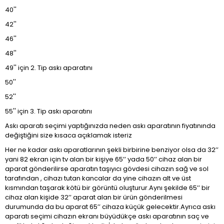
40''
42''
46''
48''
49'' için 2. Tip askı aparatını
50''
52''
55'' için 3. Tip askı aparatını
Askı aparatı seçimi yaptığınızda neden askı aparatının fiyatınında
değiştiğini size kısaca açıklamak isteriz
Her ne kadar askı aparatlarının şekli birbirine benziyor olsa da 32’’
yani 82 ekran için tv alan bir kişiye 65’’ yada 50’’ cihaz alan bir
aparat gönderilirse aparatın taşıyıcı gövdesi cihazın sağ ve sol
tarafından , cihazı tutan kancalar da yine cihazın alt ve üst
kısmından taşarak kötü bir görüntü oluşturur.Aynı şekilde 65’’ bir
cihaz alan kişide 32’’ aparat alan bir ürün gönderilmesi
durumunda da bu aparat 65’’ cihaza küçük gelecektir.Ayrıca askı
aparatı seçimi cihazın ekranı büyüdükçe askı aparatının saç ve