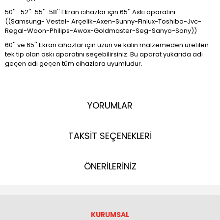
50''- 52''-55''-58'' Ekran cihazlar için 65'' Askı aparatını
((Samsung- Vestel- Arçelik-Axen-Sunny-Finlux-Toshiba-Jvc-
Regal-Woon-Philips-Awox-Goldmaster-Seg-Sanyo-Sony))
60'' ve 65'' Ekran cihazlar için uzun ve kalın malzemeden üretilen
tek tip olan askı aparatını seçebilirsiniz. Bu aparat yukarıda adı
geçen adı geçen tüm cihazlara uyumludur.
YORUMLAR
TAKSİT SEÇENEKLERİ
ÖNERİLERİNİZ
KURUMSAL