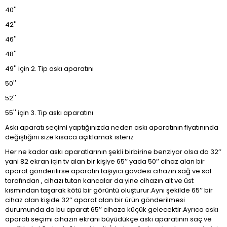
40''
42''
46''
48''
49'' için 2. Tip askı aparatını
50''
52''
55'' için 3. Tip askı aparatını
Askı aparatı seçimi yaptığınızda neden askı aparatının fiyatınında
değiştiğini size kısaca açıklamak isteriz
Her ne kadar askı aparatlarının şekli birbirine benziyor olsa da 32’’
yani 82 ekran için tv alan bir kişiye 65’’ yada 50’’ cihaz alan bir
aparat gönderilirse aparatın taşıyıcı gövdesi cihazın sağ ve sol
tarafından , cihazı tutan kancalar da yine cihazın alt ve üst
kısmından taşarak kötü bir görüntü oluşturur.Aynı şekilde 65’’ bir
cihaz alan kişide 32’’ aparat alan bir ürün gönderilmesi
durumunda da bu aparat 65’’ cihaza küçük gelecektir.Ayrıca askı
aparatı seçimi cihazın ekranı büyüdükçe askı aparatının saç ve