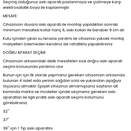
Seçmiş olduğunuz askı aparatı paslanmaya ve çizilmeye karşı
elektrosatatik boya ile kaplanmıştır
MESAFE:
Cihazınızın duvara askı aparatı ile montajı yapıldıktan sonraki
minimum mesafesi kollar hariç 6, askı kolları ile beraber 9 cm dir.
Kutu içinden çıkan su terazisi yardımı ile cihazınızı yüksek montaj
maliyetleri ödemeden kendiniz de rahatlıkla yapabilirsiniz
DOĞRU APARAT SEÇİMİ:
Cihazınızın arkasındaki delik mesafeleri size doğru askı aparatı
seçimi konusunda yardımcı olur.
Bunun için için ilk olarak yapmanız gereken cihazınızın arkasında
bulunan 4 adet vida yerinin sağdan sola ve yukarıdan aşağıya
ölçüsünü almaktır.(şayet cihazınızı almamışsanız sayfanın alt
kısmında marka ve modeller içinde seçmeniz gereken askı
aparatları ile ilgili pratik askı aparatı seçimi bölümünü
görebilirsiniz.
32''
37''
39'' için 1. Tip askı aparatını