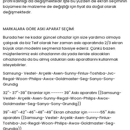
profil kalınlığı da değişmektedir.İşte bu yüzden de ekran seçiminin
büyümesi ile malzeme de değiştiği için fiyat da doğal olarak
değişmektedir.
MARKALARA GÖRE ASKI APARAT SEÇİMİ:
Burada her ne kadar güncel cihazlar için size yardımcı olmaya
çalışsak da biz Teif olarak her zaman askı aparatında 2/3 ekran
büyük olan modelini seçmenizi tavsiye ederiz. Çünkü bazen
müşterilerimiz eski cihazlarının da yada ileride alacakları
cihazlarında da bu almış oldukları askı aparatlarını kullanmak
isteyebilirler.
Samsung- Vestel- Arçelik-Axen-Sunny-Finlux-Toshiba-Jvc-
Regal-Woon-Philips-Awox-Goldmaster-Seg-Sanyo-Sony-
Grundig
32''- 37''-39'' Ekranlar için ------ 39'' Askı aparatını ((Samsung-
Vestel- Arçelik-Axen-Sunny-Regal-Woon-Philips-Awox-
Goldmaster-Seg-Sanyo-Sony-Grundig))
39''-40''-42''-46''-48''-49'' Ekran cihazlar için ------55'' Askı
aparatını ((Samsung- Vestel- Arçelik-Axen-Sunny-Finlux-
Toshiba-Jvc-Regal-Woon-Philips-Awox-Goldmaster-Seg-
Grundig))