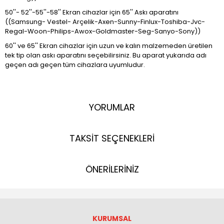
50''- 52''-55''-58'' Ekran cihazlar için 65'' Askı aparatını
((Samsung- Vestel- Arçelik-Axen-Sunny-Finlux-Toshiba-Jvc-
Regal-Woon-Philips-Awox-Goldmaster-Seg-Sanyo-Sony))
60'' ve 65'' Ekran cihazlar için uzun ve kalın malzemeden üretilen
tek tip olan askı aparatını seçebilirsiniz. Bu aparat yukarıda adı
geçen adı geçen tüm cihazlara uyumludur.
YORUMLAR
TAKSİT SEÇENEKLERİ
ÖNERİLERİNİZ
KURUMSAL