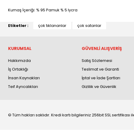
Kumaş İçeriği: % 95 Pamuk % 5 lycra
Etiketler :
çok tıklananlar
çok satanlar
KURUMSAL
GÜVENLİ ALIŞVERİŞ
Hakkımızda
Satış Sözlemesi
İş Ortaklığı
Teslimat ve Garanti
İnsan Kaynakları
İptal ve İade Şartları
Teif Ayrıcalıkları
Gizlilik ve Güvenlik
© Tüm hakları saklıdır. Kredi kartı bilgileriniz 256bit SSL sertifikası