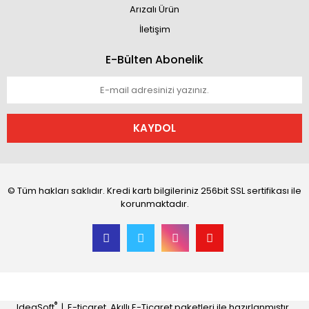
Arızalı Ürün
İletişim
E-Bülten Abonelik
KAYDOL
© Tüm hakları saklıdır. Kredi kartı bilgileriniz 256bit SSL sertifikası ile
korunmaktadır.
®
IdeaSoft
|
E-ticaret
Akıllı E-Ticaret paketleri ile hazırlanmıştır.