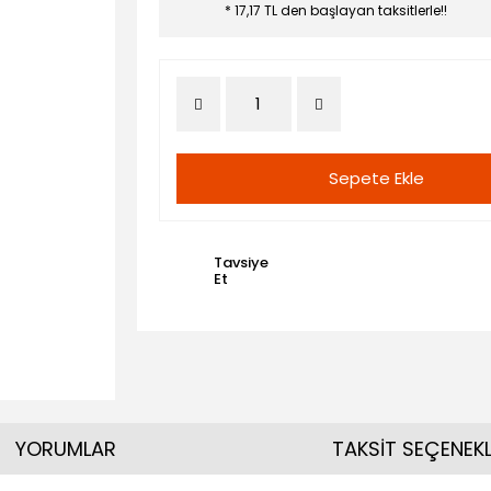
* 17,17 TL den başlayan taksitlerle!!
Sepete Ekle
Tavsiye
Et
YORUMLAR
TAKSİT SEÇENEKL