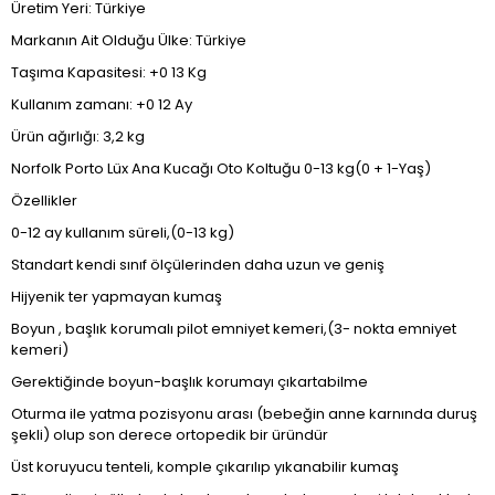
Üretim Yeri: Türkiye
Markanın Ait Olduğu Ülke: Türkiye
Taşıma Kapasitesi: +0 13 Kg
Kullanım zamanı: +0 12 Ay
Ürün ağırlığı: 3,2 kg
Norfolk Porto Lüx Ana Kucağı Oto Koltuğu 0-13 kg(0 + 1-Yaş)
Özellikler
0-12 ay kullanım süreli,(0-13 kg)
Standart kendi sınıf ölçülerinden daha uzun ve geniş
Hijyenik ter yapmayan kumaş
Boyun , başlık korumalı pilot emniyet kemeri,(3- nokta emniyet
kemeri)
Gerektiğinde boyun-başlık korumayı çıkartabilme
Oturma ile yatma pozisyonu arası (bebeğin anne karnında duruş
şekli) olup son derece ortopedik bir üründür
Üst koruyucu tenteli, komple çıkarılıp yıkanabilir kumaş