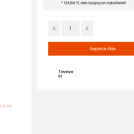
* 124,58 TL den başlayan taksitlerle!!
Sepete Ekle
Tavsiye
Et