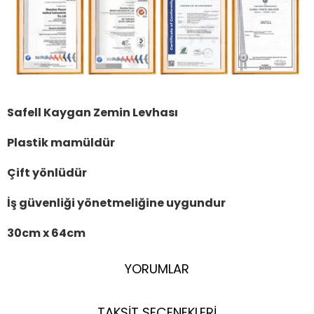
Safell Kaygan Zemin Levhası
Plastik mamüldür
Çift yönlüdür
İş güvenliği yönetmeliğine uygundur
30cm x 64cm
YORUMLAR
TAKSİT SEÇENEKLERİ