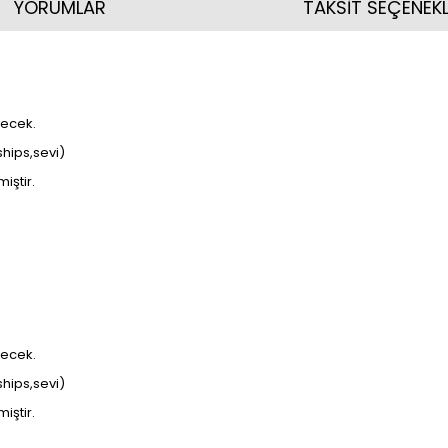
YORUMLAR
TAKSİT SEÇENEKL
şecek.
ships,sevi)
iştir.
şecek.
ships,sevi)
iştir.