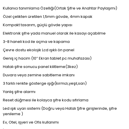
Kullanıcı tanımlama Özelliği(Ortak Şifre ve Anahtar Paylaşımı)
Özel çelikten üretilen 1,5mm gövde, 4mm kapak
Kompakt tasarım, güçlü gövde yapısı
Elektronik şifre yada manuel olarak ile kasayı açabilme
3-8 haneli kod ile açma ve kapama
Çevre dostu ekolojik Lcd ışıklı ön panel
Geniş iç hacim (10’’ Ekran tablet pc muhafazası)
Hatalı şifre sonucu panel kilitleme(3kez)
Duvara veya zemine sabitleme imkanı
3 farklı renkte gösterge ışığı(kırmızı,yeşil,sarı)
Yanlış şifre alarmı
Reset düğmesi ile kolayca şifre kodu sıfırlama
Led ışık uyarı sistemi (Doğru veya Hatalı Şifre girişlerinde, şifre
yenileme )
Ev, Otel, işyeri ve Ofis kullanımı