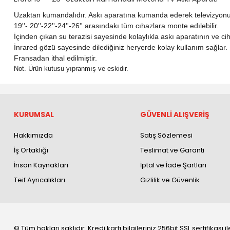
Uzaktan kumandalıdır. Askı aparatına kumanda ederek televizyonunu
19''- 20''-22''-24''-26'' arasındakı tüm cıhazlara monte edılebilir.
İçinden çıkan su terazisi sayesinde kolaylıkla askı aparatının ve cih
İnrared gözü sayesinde dilediğiniz heryerde kolay kullanım sağlar.
Fransadan ithal edilmiştir.
Not. Ürün kutusu yıpranmış ve eskidir.
KURUMSAL
GÜVENLİ ALIŞVERİŞ
Hakkımızda
Satış Sözlemesi
İş Ortaklığı
Teslimat ve Garanti
İnsan Kaynakları
İptal ve İade Şartları
Teif Ayrıcalıkları
Gizlilik ve Güvenlik
© Tüm hakları saklıdır. Kredi kartı bilgileriniz 256bit SSL sertifikası