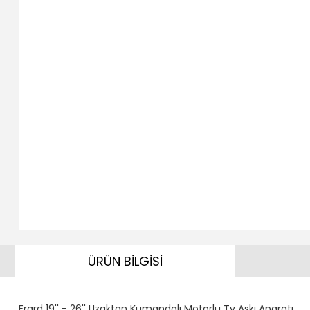
ÜRÜN BİLGİSİ
Erard 19'' - 26'' Uzaktan Kumandalı Motorlu Tv Askı Aparatı