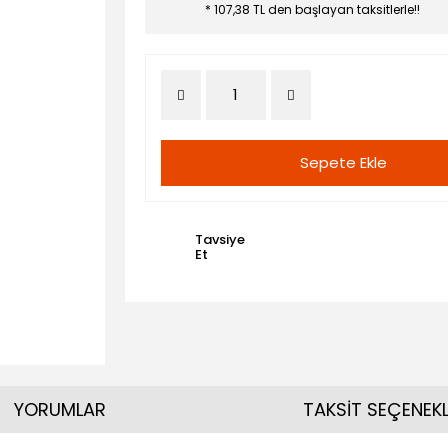
* 107,38 TL den başlayan taksitlerle!!
Sepete Ekle
Tavsiye
Et
YORUMLAR
TAKSİT SEÇENEKL