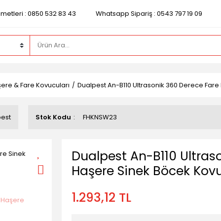
zmetleri : 0850 532 83 43
Whatsapp Sipariş : 0543 797 19 09
ere & Fare Kovucuları
Dualpest An-B110 Ultrasonik 360 Derece Far
pest
Stok Kodu
FHKNSW23
Dualpest An-B110 Ultras
Haşere Sinek Böcek Kov
1.293,12 TL