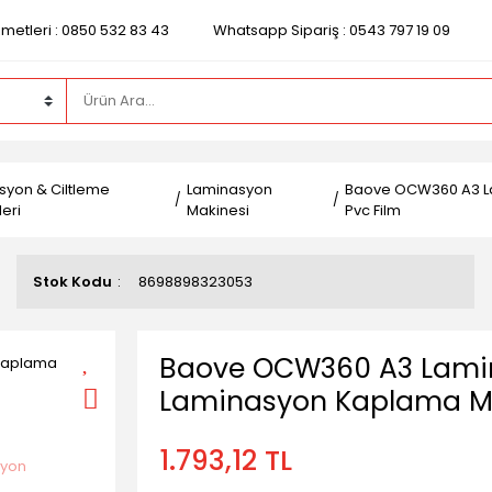
zmetleri : 0850 532 83 43
Whatsapp Sipariş : 0543 797 19 09
syon & Ciltleme
Laminasyon
Baove OCW360 A3 La
eri
Makinesi
Pvc Film
Stok Kodu
8698898323053
Baove OCW360 A3 Lamin
Laminasyon Kaplama Mak
1.793,12 TL