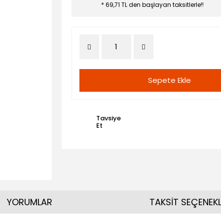
* 69,71 TL den başlayan taksitlerle!!
Sepete Ekle
Tavsiye
Et
YORUMLAR
TAKSİT SEÇENEKL