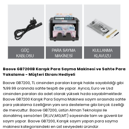
Baove GB7200B Karışık Para Sayma Makinesi ve Sahte Para
Yakalama - Müşteri Ekranı Hediyeli
Baove GB7200, TL cinsinden paraları karışık halde sayabildiği gibi
%99.99 oranında sahte tespiti de yapar. Ayrıca, Euro ve Usd
cinsinden paraları da adet olarak yüksek hızda sayabilmektedir.
Baove GB7200 Karışık Para Sayma Makinesi sayım sırasında sahte
para yakalama özelliğinin yanı sıra desteleme gibi birçok özelliği
de mevcuttur. Baove GB7200, üstün Alman Teknolojisi ile
donatılmış sensörleri (IR,UV,MG,MT) sayesinde tam ve güvenli bir
sayım yapar. Baove GB7200, Karışık sayım yapan para sayma
makinesi kategorisindeki en üst seviyedeki üründür.