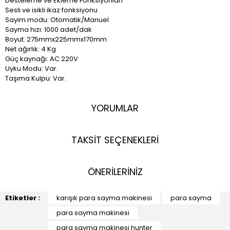
Desteleme ve Ekleme Fonksiyonlari
Sesli ve isikli ikaz fonksiyonu
Sayim modu: Otomatik/Manuel
Sayma hızı: 1000 adet/dak
Boyut: 275mmx225mmx170mm
Net ağırlık: 4 Kg
Güç kaynağı: AC 220V
Uyku Modu: Var.
Taşıma Kulpu: Var.
YORUMLAR
TAKSİT SEÇENEKLERİ
ÖNERİLERİNİZ
Etiketler :
karışık para sayma makinesi
para sayma
para sayma makinesi
para sayma makinesi hunter