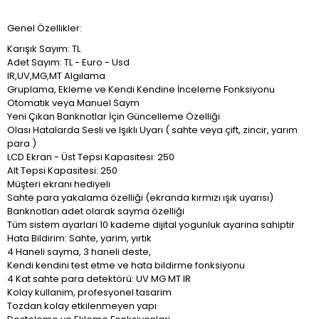
Genel Özellikler:
Karışık Sayım: TL
Adet Sayım: TL - Euro - Usd
IR,UV,MG,MT Algılama
Gruplama, Ekleme ve Kendi Kendine İnceleme Fonksiyonu
Otomatik veya Manuel Saym
Yeni Çıkan Banknotlar İçin Güncelleme Özelliği
Olası Hatalarda Sesli ve Işıklı Uyarı ( sahte veya çift, zincir, yarım
para )
LCD Ekran - Üst Tepsi Kapasitesi: 250
Alt Tepsi Kapasitesi: 250
Müşteri ekranı hediyeli
Sahte para yakalama özelliği (ekranda kırmızı ışık uyarısı)
Banknotları adet olarak sayma özelliği
Tüm sistem ayarlari 10 kademe dijital yogunluk ayarina sahiptir
Hata Bildirim: Sahte, yarim, yırtık
4 Haneli sayma, 3 haneli deste,
Kendi kendini test etme ve hata bildirme fonksiyonu
4 Kat sahte para detektörü: UV MG MT IR
Kolay kullanim, profesyonel tasarim
Tozdan kolay etkilenmeyen yapı