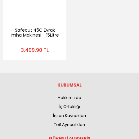
Safecut 45C Evrak
İmha Makinesi - 15Litre
- 5 Yaprak - Çapraz
Kesim
3.499,90 TL
KURUMSAL
Hakkımızda
İş Ortaklığı
İnsan Kaynakları
Teif Ayrıcalıkları
GÜVENLİ ALIŞVERİŞ